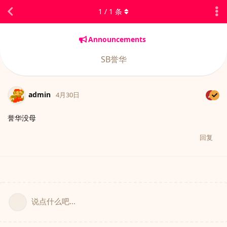
1
/
1
条
Announcements
SB誉华
admin
4月30日
誉华没母
回复
说点什么吧...